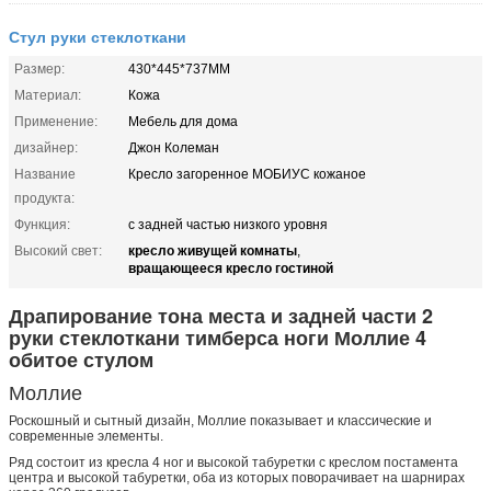
Стул руки стеклоткани
Размер:
430*445*737ММ
Материал:
Кожа
Применение:
Мебель для дома
дизайнер:
Джон Колеман
Название
Кресло загоренное МОБИУС кожаное
продукта:
Функция:
с задней частью низкого уровня
кресло живущей комнаты
Высокий свет:
,
вращающееся кресло гостиной
Драпирование тона места и задней части 2
руки стеклоткани тимберса ноги Моллие 4
обитое стулом
Моллие
Роскошный и сытный дизайн, Моллие показывает и классические и
современные элементы.
Ряд состоит из кресла 4 ног и высокой табуретки с креслом постамента
центра и высокой табуретки, оба из которых поворачивает на шарнирах