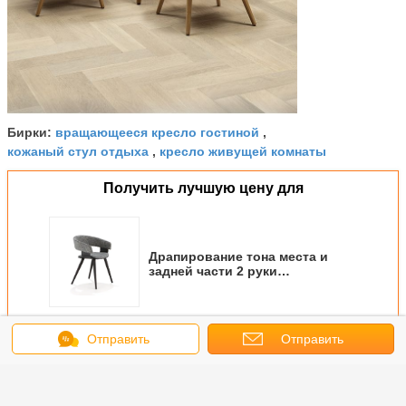
вращающееся кресло гостиной
Бирки:
,
кожаный стул отдыха
кресло живущей комнаты
,
Получить лучшую цену для
Драпирование тона места и
задней части 2 руки
стеклоткани тимберса ноги
Моллие 4 обитое стулом
Продолжать
Отправить
Отправить
сообщение
запрос
Стул руки стеклоткани
Больше