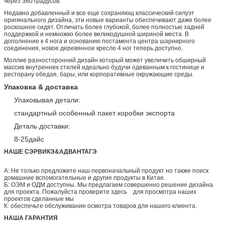
через 360 градусов.
Недавно добавленный и все еще сохраняющ классический силуэт
оригинального дизайна, эти новые варианты обеспечивают даже более
роскошное сидят. Отличать более глубокой, более полностью задней
поддержкой и немножко более великодушной шириной места. В
дополнение к 4 нога и основанию постамента центра шарнирного
соединения, новое деревянное кресло 4 ног теперь доступно.
Моллие разносторонний дизайн который может увеличить обширный
массив внутренних стилей идеально будучи одеванным к гостинице и
ресторану обедая, бары, или корпоративные окружающие среды.
Упаковка & доставка
Упаковывая детали:
стандартный особенный пакет коробки экспорта
Деталь доставки:
8-25дайс
НАШЕ СЭРВИКЭ&АДВАНТАГЭ
А: Не только предложите наш первоначальный продукт но также поиск
домашние вспомогательные и другие продукты в Китае.
Б: ОЭМ и ОДМ доступны. Мы предлагаем совершенно решение дизайна
для проекта. Пожалуйста проверите здесь для просмотра наших
проектов сделанные мы
К: обеспечьте обслуживание осмотра товаров для нашего клиента.
НАША ГАРАНТИЯ