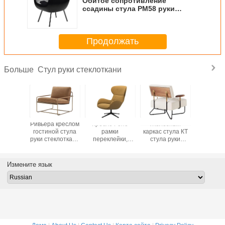
Обитое сопротивление
ссадины стула РМ58 руки
стеклоткани версии мягкое
Продолжать
Стул руки стеклоткани
Больше
ий стул
Ривьера креслом
Кресло Рено
Железный
Кресло 
УЛЭТ
гостиной стула
рамки
каркас стула КТ
Мольте
ели,
руки стеклоткани
переклейки,
стула руки
Мандра
ивление
Фраг с
подвес Веббинг
стеклоткани
мягкое 
кресла
отлакированный
кожаного стула
драпирования
Мольтени
иной
отдыха
покрытый
Измените язык
эластичный
порошком