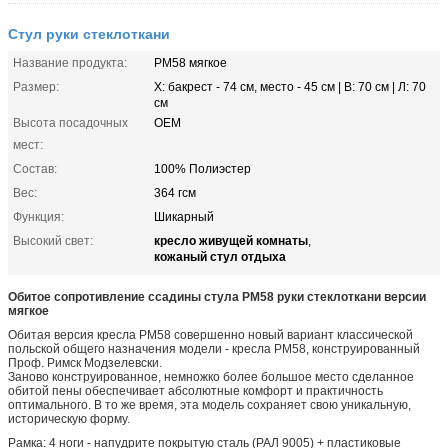
Стул руки стеклоткани
Название продукта:
РМ58 мягкое
Размер:
Х: бакрест - 74 см, место - 45 см | В: 70 см | Л: 70
см
Высота посадочных
OEM
мест:
Состав:
100% Полиэстер
Вес:
364 гсм
Функция:
Шикарный
кресло живущей комнаты
Высокий свет:
,
кожаный стул отдыха
Обитое сопротивление ссадины стула РМ58 руки стеклоткани версии
мягкое
Обитая версия кресла РМ58 совершенно новый вариант классической
польской общего назначения модели - кресла РМ58, конструированный
Проф. Римск Модзелевски.
Заново конструированное, немножко более большое место сделанное
обитой пены обеспечивает абсолютные комфорт и практичность
оптимального. В то же время, эта модель сохраняет свою уникальную,
историческую форму.
Рамка: 4 ноги - напудрите покрытую сталь (РАЛ 9005) + пластиковые