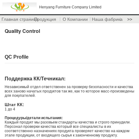
Henyang Furniture Company Limited
Главная страница
Продукция
О Компании
Наша фабрика
>>
Quality Control
QC Profile
Поддержка КК/Течникал:
Независимый отдел ответственен за проверку безопасности и качества
всех заново начатых продуктов так же, как то которое масс-произведены
для покупателей.
Штат КК:
1 до 4
Процедуры/детали испытания:
Каждый продукт мы разовьем стандарты качества и строго принудили.
Персонал проверки качества который все специалисты в их
соответственно назначениях продукта проверяет качество на каждом
этапе продукции, от входящего сырья к законченному продукту.