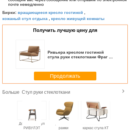
почте немедленно
вращающееся кресло гостиной
Бирки:
,
кожаный стул отдыха
кресло живущей комнаты
,
Получить лучшую цену для
Ривьера креслом гостиной
стула руки стеклоткани Фраг с
отлакированный
Продолжать
Стул руки стеклоткани
Больше
тое
Домашний стул
Кресло Рено
Железный
Кресло 
ивление
РИВУЛЭТ
рамки
каркас стула КТ
Мольте