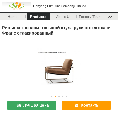
Henyang Furniture Company Limited
Home
Products
About Us
Factory Tour
>>
Ривьера креслом гостиной стула руки стеклоткани
Фраг с отлакированный
Лучшая цена
Контакты