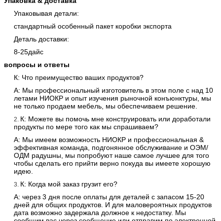
Упаковка & доставка
Упаковывая детали:
стандартный особенный пакет коробки экспорта
Деталь доставки:
8-25дайс
вопросы и ответы
К: Что преимущество ваших продуктов?
А: Мы профессиональный изготовитель в этом поле с над 10
летами НИОКР и опыт изучения рыночной конъюнктуры, мы
не только продаем мебель, мы обеспечиваем решение.
К: Можете вы помочь мне конструировать или доработали
2.
продукты по мере того как мы спрашиваем?
А: Мы имеем возможность НИОКР и профессиональная &
эффективная команда, подгонянное обслуживание и ОЭМ/
ОДМ радушны, мы попробуют наше самое лучшее для того
чтобы сделать его прийти верно покуда вы имеете хорошую
идею.
К: Когда мой заказ грузит его?
3.
А: через 3 дня после оплаты для деталей с запасом 15-20
дней для общих продуктов. И для маловероятных продуктов
дата возможно задержала должное к недостатку. Мы
сообщим вас через сообщение или отправим по электронной