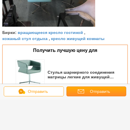
вращающееся кресло гостиной
Бирки:
,
кожаный стул отдыха
кресло живущей комнаты
,
Получить лучшую цену для
Стулья шарнирного соединения
матрицы легкие для живущей
личности комнаты немедленно
узнаваемой
Отправить
Отправить
Продолжать
сообщение
запрос
Стул руки стеклоткани
Больше