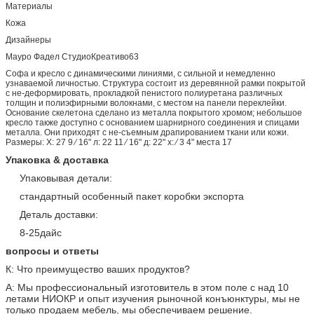
Материалы
Кожа
Дизайнеры
Мауро Фадел СтудиоКреативо63
Софа и кресло с динамическими линиями, с сильной и немедленно
узнаваемой личностью. Структура состоит из деревянной рамки покрытой
с не-деформировать, прокладкой пенистого полиуретана различных
толщин и полиэфирными волокнами, с местом на панели переклейки.
Основание скелетона сделано из металла покрытого хромом; небольшое
кресло также доступно с основанием шарнирного соединения и спицами
металла. Они приходят с не-съемным драпированием ткани или кожи.
Размеры: Х: 27 9 ⁄ 16" л: 22 11 ⁄ 16" д: 22" х: ⁄ 3 4" места 17
Упаковка & доставка
Упаковывая детали:
стандартный особенный пакет коробки экспорта
Деталь доставки:
8-25дайс
вопросы и ответы
К: Что преимущество ваших продуктов?
А: Мы профессиональный изготовитель в этом поле с над 10
летами НИОКР и опыт изучения рыночной конъюнктуры, мы не
только продаем мебель, мы обеспечиваем решение.