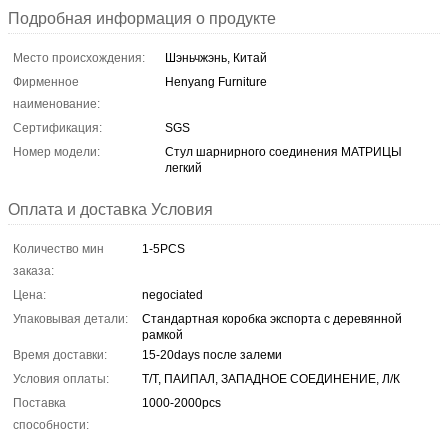
Подробная информация о продукте
Место происхождения:
Шэньчжэнь, Китай
Фирменное
Henyang Furniture
наименование:
Сертификация:
SGS
Номер модели:
Стул шарнирного соединения МАТРИЦЫ
легкий
Оплата и доставка Условия
Количество мин
1-5PCS
заказа:
Цена:
negociated
Упаковывая детали:
Стандартная коробка экспорта с деревянной
рамкой
Время доставки:
15-20days после залеми
Условия оплаты:
Т/Т, ПАИПАЛ, ЗАПАДНОЕ СОЕДИНЕНИЕ, Л/К
Поставка
1000-2000pcs
способности: