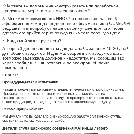
К: Можете вы помочь мне конструировать или доработали
продукты по мере того как мы спрашиваем?
А: Мы имеем возможность НИОКР и профессиональная &
эффективная команда, подгонянное обслуживание и ОЭМ/ОДМ
радушны, мы попробуют наше самое лучшее для того чтобы
сделать его прийти верно покуда вы имеете хорошую идею.
К: Когда мой заказ грузит его?
А: через 3 дня после оплаты для деталей с запасом 15-20 дней
для общих продуктов. И для маловероятных продуктов дата
возможно задержала должное к недостатку. Мы сообщим вас
через сообщение или отправим по электронной почте
немедленно.
Штат КК:
Процедуры/детали испытания:
Каждый продукт мы разовьем стандарты качества и строго принудили.
Персонал проверки качества который все специалисты в их
соответственно назначениях продукта проверяет качество на каждом
этапе продукции, от входящего сырья к законченному продукту.
Рекомендации клиента
Мы думали что вы сделало очень хорошую работу с упаковкой стула.
смотрит настолько хорошо. спасибо
Детали
стула шарнирного соединения МАТРИЦЫ легкого