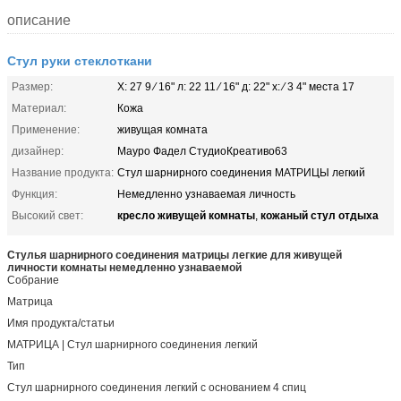
описание
Стул руки стеклоткани
Размер:
Х: 27 9 ⁄ 16" л: 22 11 ⁄ 16" д: 22" х: ⁄ 3 4" места 17
Материал:
Кожа
Применение:
живущая комната
дизайнер:
Мауро Фадел СтудиоКреативо63
Название продукта:
Стул шарнирного соединения МАТРИЦЫ легкий
Функция:
Немедленно узнаваемая личность
кресло живущей комнаты
кожаный стул отдыха
Высокий свет:
,
Стулья шарнирного соединения матрицы легкие для живущей
личности комнаты немедленно узнаваемой
Собрание
Матрица
Имя продукта/статьи
МАТРИЦА | Стул шарнирного соединения легкий
Тип
Стул шарнирного соединения легкий с основанием 4 спиц