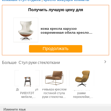
Получить лучшую цену для
кожа кресла каруззо
современная обила кресло
задней части максимума
расслабляющего стула
удобное
Продолжать
Стул руки стеклоткани
Больше
тое
Домашний стул
Ривьера креслом
Кресло Рено
Кресло 
ивление
РИВУЛЭТ
гостиной стула
рамки
Мольте
ы стула
мебели,
руки стеклоткани
переклейки,
Мандра
 руки
сопротивление
Фраг с
подвес Веббинг
мягкое 
откани
носки кресла
отлакированный
кожаного стула
Мольтени
 мягкое
гостиной
отдыха
Измените язык