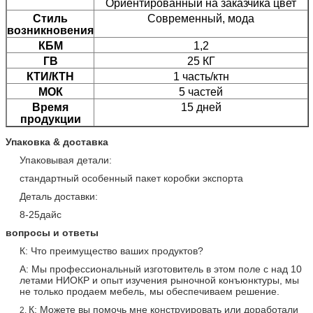
Ориентированный на заказчика цвет
Стиль
Современный, мода
возникновения
КБМ
1,2
ГВ
25 КГ
КТИ/КТН
1 часть/ктн
МОК
5 частей
Время
15 дней
продукции
Упаковка & доставка
Упаковывая детали:
стандартный особенный пакет коробки экспорта
Деталь доставки:
8-25дайс
вопросы и ответы
К: Что преимущество ваших продуктов?
А: Мы профессиональный изготовитель в этом поле с над 10
летами НИОКР и опыт изучения рыночной конъюнктуры, мы
не только продаем мебель, мы обеспечиваем решение.
К: Можете вы помочь мне конструировать или доработали
2.