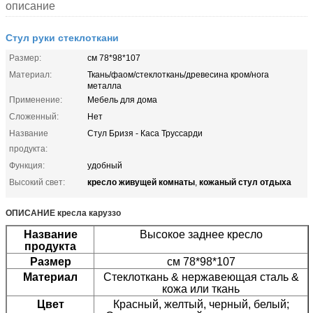
описание
Стул руки стеклоткани
Размер:
см 78*98*107
Материал:
Ткань/фаом/стеклоткань/древесина кром/нога
металла
Применение:
Мебель для дома
Сложенный:
Нет
Название
Стул Бризя - Каса Труссарди
продукта:
Функция:
удобный
кресло живущей комнаты
кожаный стул отдыха
Высокий свет:
,
ОПИСАНИЕ кресла каруззо
Название
Высокое заднее кресло
продукта
Размер
см 78*98*107
Материал
Стеклоткань & нержавеющая сталь &
кожа или ткань
Цвет
Красный, желтый, черный, белый;