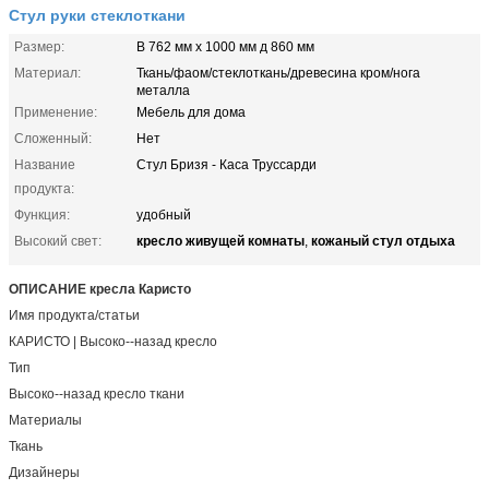
Стул руки стеклоткани
Размер:
В 762 мм х 1000 мм д 860 мм
Материал:
Ткань/фаом/стеклоткань/древесина кром/нога
металла
Применение:
Мебель для дома
Сложенный:
Нет
Название
Стул Бризя - Каса Труссарди
продукта:
Функция:
удобный
кресло живущей комнаты
кожаный стул отдыха
Высокий свет:
,
ОПИСАНИЕ кресла Каристо
Имя продукта/статьи
КАРИСТО | Высоко--назад кресло
Тип
Высоко--назад кресло ткани
Материалы
Ткань
Дизайнеры