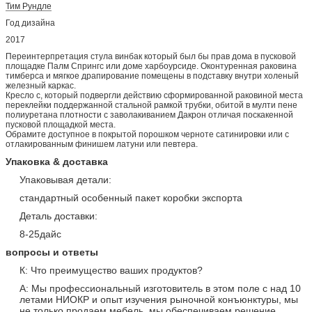
Тим Рундле
Год дизайна
2017
Переинтерпретация стула винбак который был бы прав дома в пусковой
площадке Палм Спрингс или доме харбоурсиде. Оконтуренная раковина
тимберса и мягкое драпирование помещены в подставку внутри холеный
железный каркас.
Кресло с, который подвергли действию сформированной раковиной места
переклейки поддержанной стальной рамкой трубки, обитой в мулти пене
полиуретана плотности с заволакиванием Дакрон отличая поскакенной
пусковой площадкой места.
Обрамите доступное в покрытой порошком черноте сатинировки или с
отлакированным финишем латуни или певтера.
Упаковка & доставка
Упаковывая детали:
стандартный особенный пакет коробки экспорта
Деталь доставки:
8-25дайс
вопросы и ответы
К: Что преимущество ваших продуктов?
А: Мы профессиональный изготовитель в этом поле с над 10
летами НИОКР и опыт изучения рыночной конъюнктуры, мы
не только продаем мебель, мы обеспечиваем решение.