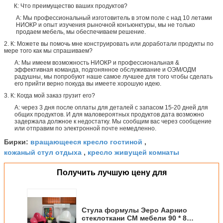
К: Что преимущество ваших продуктов?
А: Мы профессиональный изготовитель в этом поле с над 10 летами
НИОКР и опыт изучения рыночной конъюнктуры, мы не только
продаем мебель, мы обеспечиваем решение.
2. К: Можете вы помочь мне конструировать или доработали продукты по
мере того как мы спрашиваем?
А: Мы имеем возможность НИОКР и профессиональная &
эффективная команда, подгонянное обслуживание и ОЭМ/ОДМ
радушны, мы попробуют наше самое лучшее для того чтобы сделать
его прийти верно покуда вы имеете хорошую идею.
3. К: Когда мой заказ грузит его?
А: через 3 дня после оплаты для деталей с запасом 15-20 дней для
общих продуктов. И для маловероятных продуктов дата возможно
задержала должное к недостатку. Мы сообщим вас через сообщение
или отправим по электронной почте немедленно.
вращающееся кресло гостиной
Бирки:
,
кожаный стул отдыха
кресло живущей комнаты
,
Получить лучшую цену для
Стула формулы Эеро Аарнио
стеклоткани СМ мебели 90 * 80