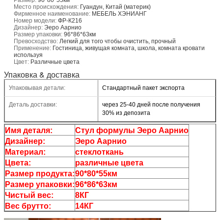
Место происхождения:
Гуандун, Китай (материк)
Фирменное наименование:
МЕБЕЛЬ ХЭНИАНГ
Номер модели:
ФР-К216
Дизайнер:
Эеро Аарнио
Размер упаковки:
96*86*63км
Превосходство:
Легкий для того чтобы очистить, прочный
Применение:
Гостиница, живущая комната, школа, комната кровати
используя
Цвет:
Различные цвета
Упаковка & доставка
Упаковывая детали:
Стандартный пакет экспорта
Деталь доставки:
через 25-40 дней после получения
30% из депозита
Имя деталя:
Стул формулы Эеро Аарнио
Дизайнер:
Эеро Аарнио
Материал:
стеклоткань
Цвета:
различные цвета
Размер продукта:
90*80*55км
Размер упаковки:
96*86*63км
Чистый вес:
8КГ
Вес брутто:
14КГ