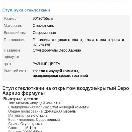
Стул руки стеклоткани
Размер:
90*80*55cm
Материал:
Стеклоткань
Внешний вид:
Современная
Применение:
Гостиница, живущая комната, школа, комната кровати
используя
Название
Стул формулы Эеро Аарнио
продукта:
цвет:
РАЗНЫЕ ЦВЕТА
кресло живущей комнаты
Высокий свет:
,
вращающееся кресло гостиной
Стул стеклоткани на открытом воздухе/крытый Эеро
Аарнио формулы
Быстрые детали
Тип:
Мебель живущей комнаты
Специфическая польза:
Стул живущей комнаты
Общее пользование:
Домашняя мебель
Материал:
стеклоткань
Возникновение:
Современный
Стиль:
Стул отдыха
Сложенный:
Нет
Размер:
90*80*55км