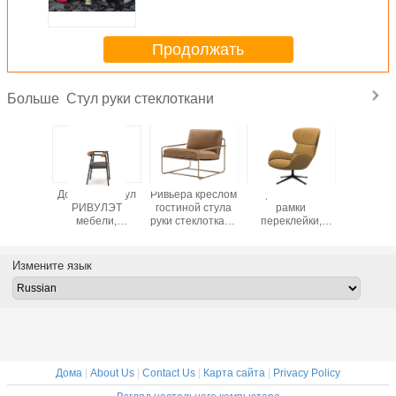
гостиницы крытого прочное 55
*
Продолжать
Стул руки стеклоткани
Больше
тое
Домашний стул
Ривьера креслом
Кресло Рено
Кресло 
ивление
РИВУЛЭТ
гостиной стула
рамки
Мольте
ы стула
мебели,
руки стеклоткани
переклейки,
Мандра
 руки
сопротивление
Фраг с
подвес Веббинг
мягкое 
откани
носки кресла
отлакированный
кожаного стула
Мольтени
 мягкое
гостиной
отдыха
Измените язык
эластичный
Дома
|
About Us
|
Contact Us
|
Карта сайта
|
Privacy Policy