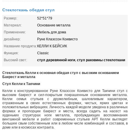
Стеклоткань обедая стул
Размер:
52*51*79
Материал:
Основание металла
Применение:
Мебель для дома
дизайнер:
Руне Клаэссон Коивисто
Название продукта:
КЕЛЛИ К БЕЙСИК
Функция:
Classic
стул деревянной ноги
стул раковины стеклоткани
Высокий свет:
,
Стеклоткань Келли к основная обедая стул с высоким основанием
Бакрест и металла
Стул Келли к Такчини
Келли к конструированное Руне Клаэссон Коивисто для Такчини стул с
высоким бакрест и сил-покрытым покрашенным основанием металла.
Келли семья стульев с дружелюбным, шаловливым характером,
отраженным в своих естественных формах, чистых, ярких цветах и
положительных вибрациях. Личность каждой модели увидена в различных
формах и пропорции бакрест и места, всегда садить на насест на
худеньких структурах ноги металла, пробуждающих воспоминания
винтажной мебели и работ современных стульев АРТ Келли выглядят
большее свым собственным или в любом числе комбинаций и составов, в
доме или в космосах контракта.