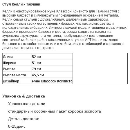
Стул Келли к Такчини
Келли к конструированное Руне Клаэссон Коивисто для Такчини стул с
высоким бакрест и сил-покрытым покрашенным основанием металла.
Келли семья стульев с дружелюбным, шаловливым характером,
отраженным в своих естественных формах, чистых, ярких цветах и
положительных вибрациях. Личность каждой модели увидена в различных
формах и пропорции бакрест и места, всегда садить на насест на
худеньких структурах ноги металла, пробуждающих воспоминания
винтажной мебели и работ современных стульев АРТ Келли выглядят
большее свым собственным или в любом числе комбинаций и составов, в
доме или в космосах контракта.
Длина
52 см
Ширина
51 см
Высота
79 см
Высота места
45,5 см
Дизайнер
Руне Клаэссон Коивисто
Упаковка & доставка
Упаковывая детали:
стандартный особенный пакет коробки экспорта
Деталь доставки:
8-25дайс