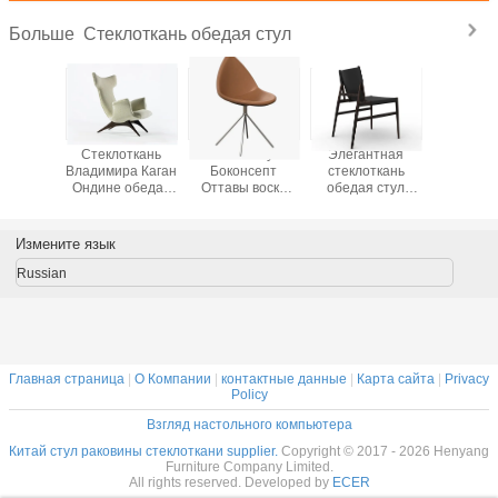
Стеклоткань обедая стул
Больше
реплики
Стеклоткань
Реплика стула
Элегантная
Роско
менные
Владимира Каган
Боконсепт
стеклоткань
светлые
дая
Ондине обедая
Оттавы воска
обедая стул
кожа По
цвета ткани
кожаная
рейса Порро
Сиэт
гостиной стула
стула с
покры
различные
разнообразными
обедать
Измените язык
перспективами
рук
Russian
Главная страница
|
О Компании
|
контактные данные
|
Карта сайта
|
Privacy
Policy
Взгляд настольного компьютера
Китай стул раковины стеклоткани supplier.
Copyright © 2017 - 2026 Henyang
Furniture Company Limited.
All rights reserved. Developed by
ECER