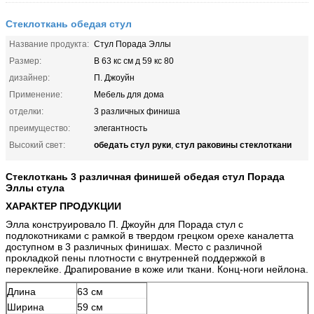
Стеклоткань обедая стул
Название продукта:
Стул Порада Эллы
Размер:
В 63 кс см д 59 кс 80
дизайнер:
П. Джоуйн
Применение:
Мебель для дома
отделки:
3 различных финиша
преимущество:
элегантность
обедать стул руки
стул раковины стеклоткани
Высокий свет:
,
Стеклоткань 3 различная финишей обедая стул Порада
Эллы стула
ХАРАКТЕР ПРОДУКЦИИ
Элла конструировало П. Джоуйн для Порада стул с
подлокотниками с рамкой в твердом грецком орехе каналетта
доступном в 3 различных финишах. Место с различной
прокладкой пены плотности с внутренней поддержкой в
переклейке. Драпирование в коже или ткани. Конц-ноги нейлона.
Длина
63 см
Ширина
59 см