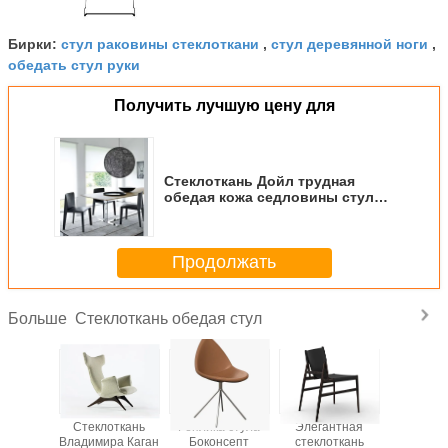
стул раковины стеклоткани
стул деревянной ноги
Бирки:
,
,
обедать стул руки
Получить лучшую цену для
Стеклоткань Дойл трудная
обедая кожа седловины стула
современная простая
случайная
Продолжать
Стеклоткань обедая стул
Больше
реплики
Стеклоткань
Реплика стула
Элегантная
Роско
менные
Владимира Каган
Боконсепт
стеклоткань
светлые