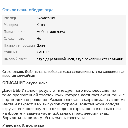
Стеклоткань обедая стул
Размер:
84*48*53км
Материал:
Кожа
Применение:
Мебель для дома
Сложенный:
Нет
Название продукта:
Дойл
Функция:
КРЕПКО
стул деревянной ноги
стул раковины стеклоткани
Высокий свет:
,
Стеклоткань Дойл трудная обедая кожа седловины стула современная
простая случайная
ОПИСАНИЕ стула
Дойл
Дойл Б&Б Италией результат изощренного исследования на
теме проложенной толстой кожи которая достигает очень тонкие
портняжничая решения. Размягченность воспринимана линиями
места и бакрест и их выпуклой формой. Толстая кожа согнута,
округлена и повернута но никогда не отрезана; сплошные швы
на фронте и задней части добавляют графический знак.
Варианты ткани могут быть очень красочны.
Упаковка & доставка