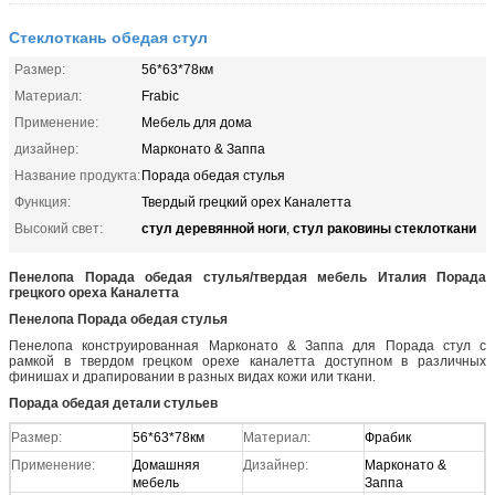
Стеклоткань обедая стул
Размер:
56*63*78км
Материал:
Frabic
Применение:
Мебель для дома
дизайнер:
Марконато & Заппа
Название продукта:
Порада обедая стулья
Функция:
Твердый грецкий орех Каналетта
стул деревянной ноги
стул раковины стеклоткани
Высокий свет:
,
Пенелопа Порада обедая стулья/твердая мебель Италия Порада
грецкого ореха Каналетта
Пенелопа Порада обедая стулья
Пенелопа конструированная Марконато & Заппа для Порада стул с
рамкой в твердом грецком орехе каналетта доступном в различных
финишах и драпировании в разных видах кожи или ткани.
Порада обедая детали стульев
Размер:
56*63*78км
Материал:
Фрабик
Применение:
Домашняя
Дизайнер:
Марконато &
мебель
Заппа