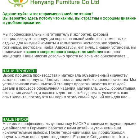
Здравствуйте и гостеприимсво к мебели хэнянг!
Вы вероятно здесь потому что как мы, вы страстны о хорошем дизайне
и удобном прожитии.
Мы профессиональный изготовитель и экспортер, который
специализирует в продукции первоначальной мебели современных и
отдыха для живущей комнаты и коммерчески космосов, как офисы,
гостиницы, рестораны, кафа, Адвокатуры, ект вилл., с нашей установки, мы
принимали
«
вашего современного создателя мебели
»
как наша
концепция. Наша миссия довольно проста но ясна что обеспечивает
наших клиентов с доверенным опытом для самых лучших хозяйственных
товаров. Дать нашему штату место они горды сделать большую карьеру, и
быть активе и уважаемой частью нашей общины. Безжалостный следовать
НАШИ ПРОДУКТЫ
для совершенства, прогрессивное развитие, нововведение, фокус на
Выбор процесса производства и материала объединенный к качеству
качестве и продвижение кредитоспособности всегда наше всегда
законченного продукта. Чего мы предлагаем мебель высшего качества. Мы
придерживаясь обязательство.
устанавливали очень высокий стандарт проверки качества от каждой
детали в процессе оформления изделия, материала, шьющ, обрабатывая,
окончания дизайна, и паковать для того чтобы держать увеличить ваш
опыт клиента, потому что мы верим этому самый лучший путь для нас
побежать наше дело.
НАШЕ НИОКР
Мы имели профессиональную команду НИОКР с нашими международными
дизайнерами в Германии работая с нами дизайн и уточняем наши
исключительные выборы. После тенденции мира, мы продолжаемся
выучить самые последние тенденции в Европе и Соединенные Штаты