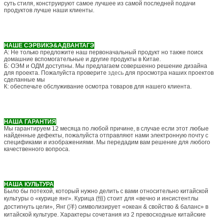
суть стиля, конструируют самое лучшее из самой последней подачи
продуктов лучше наши клиенты.
НАШЕ СЭРВИКЭ&АДВАНТАГЭ
А: Не только предложите наш первоначальный продукт но также поиск
домашние вспомогательные и другие продукты в Китае.
Б: ОЭМ и ОДМ доступны. Мы предлагаем совершенно решение дизайна
для проекта. Пожалуйста проверите
здесь
для просмотра наших проектов
сделанные мы
К: обеспечьте обслуживание осмотра товаров для нашего клиента.
НАША ГАРАНТИЯ
Мы гарантируем 12 месяца по любой причине, в случае если этот любые
найденные дефекты, пожалуйста отправляют нами электронную почту с
спецификами и изображениями. Мы передадим вам решение для любого
качественного вопроса.
НАША КУЛЬТУРА
Было бы потехой, который нужно делить с вами относительно китайской
культуры о «курице янг». Курица (恒) стоит для «вечно и инсистентлы
достигнуть цели», Янг (洋) символизирует «океан & свойство & баланс» в
китайской культуре. Характеры сочетания из 2 превосходные китайские