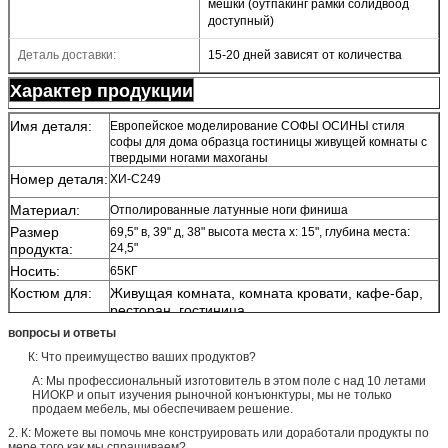
мешки (оутпакинг рамки солидвоод
доступный)
Деталь доставки:
15-20 дней зависят от количества
Характер продукции
Имя деталя:
Европейское моделирование СОФЫ ОСИНЫ стиля
софы для дома образца гостиницы живущей комнаты с
твердыми ногами махоганы
Номер деталя:
ХИ-С249
Материал:
Отполированные латунные ноги финиша
Размер
69,5" в, 39" д, 38" высота места х: 15", глубина места:
продукта:
24,5"
Носить:
65КГ
Костюм для:
Живущая комната, комната кровати, кафе-бар,
ресторан, гостиница
Огнеупорный:
да
вопросы и ответы
Проверка
3 лет
К: Что преимущество ваших продуктов?
качества:
А: Мы профессиональный изготовитель в этом поле с над 10 летами
НИОКР и опыт изучения рыночной конъюнктуры, мы не только
продаем мебель, мы обеспечиваем решение.
2. К: Можете вы помочь мне конструировать или доработали продукты по
мере того как мы спрашиваем?