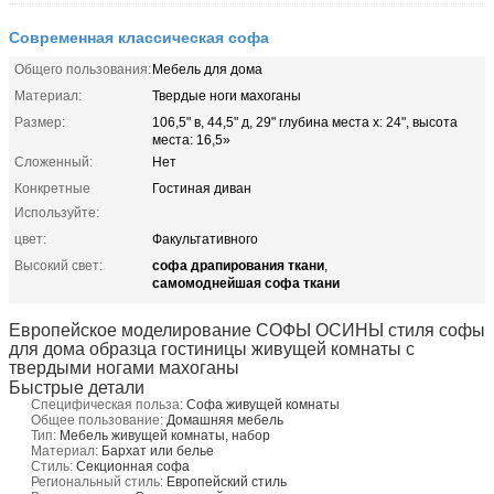
Современная классическая софа
Общего пользования:
Мебель для дома
Материал:
Твердые ноги махоганы
Размер:
106,5" в, 44,5" д, 29" глубина места х: 24", высота
места: 16,5»
Сложенный:
Нет
Конкретные
Гостиная диван
Используйте:
цвет:
Факультативного
софа драпирования ткани
Высокий свет:
,
самомоднейшая софа ткани
Европейское моделирование СОФЫ ОСИНЫ стиля софы
для дома образца гостиницы живущей комнаты с
твердыми ногами махоганы
Быстрые детали
Специфическая польза:
Софа живущей комнаты
Общее пользование:
Домашняя мебель
Тип:
Мебель живущей комнаты, набор
Материал:
Бархат или белье
Стиль:
Секционная софа
Региональный стиль:
Европейский стиль