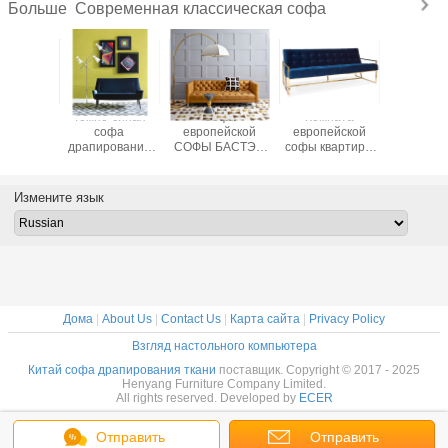
Современная классическая софа
Больше
онная
Темно-синая
Софа
Комната
Лунати
менная
софа
европейской
европейской
форме
ческая
драпирования
СОФЫ БАСТЭР
софы квартиры
соврем
 с 2
ткани, стиль
стиля
Голдфингер
классич
ами/
современной
современная
стиля
софа си
ованными
софы ткани
классическая для
секционная
соф
Измените язык
нными
европейский
живущей
живущая с
полумеся
 финиша
комнаты/
тканью бархата
Хад
гостиницы
Дома
|
About Us
|
Contact Us
|
Карта сайта
|
Privacy Policy
Взгляд настольного компьютера
Китай софа драпирования ткани
поставщик. Copyright © 2017 - 2025
Henyang Furniture Company Limited.
All rights reserved. Developed by
ECER
Отправить
Отправить