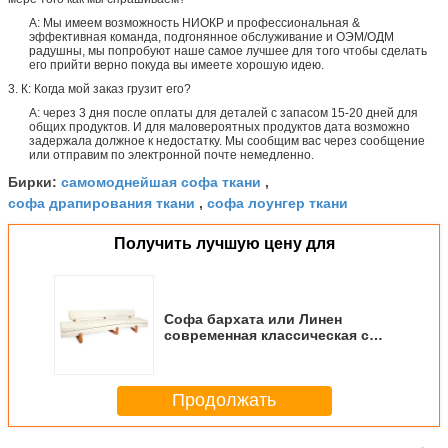
А: Мы имеем возможность НИОКР и профессиональная &
эффективная команда, подгонянное обслуживание и ОЭМ/ОДМ
радушны, мы попробуют наше самое лучшее для того чтобы сделать
его прийти верно покуда вы имеете хорошую идею.
3. К: Когда мой заказ грузит его?
А: через 3 дня после оплаты для деталей с запасом 15-20 дней для
общих продуктов. И для маловероятных продуктов дата возможно
задержала должное к недостатку. Мы сообщим вас через сообщение
или отправим по электронной почте немедленно.
самомоднейшая софа ткани
Бирки:
,
софа драпирования ткани
софа лоунгер ткани
,
Получить лучшую цену для
Софа бархата или Линен
современная классическая с
твердыми ногами Махоганы,
белыми
Продолжать