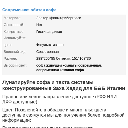
Современная обитая софа
Материал:
Леатер+фоам+фибергласс
Сложенный:
Нет
Конкретные
Гостиная диван
Используйте:
цвет:
Факультативного
Внешний вид:
Современная
Размер:
288*200*85 Оттоман: 151*108*30
софа живущей комнаты современная
Высокий свет:
,
современная кожаная софа
Лунатируйте софа и тахта системы
конструированные Заха Хадид для Б&Б Италии
Правое или левое направление доступное (РХФ ИЛИ
ЛХФ доступные)
Цвет: Позеленейте в образце и много пльс цвета
доступные свяжутся мы для получения более подробной
информации: