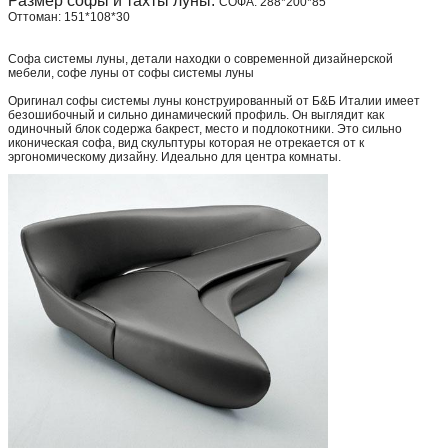
Размер софы и тахты луны:
СОФА: 288*200*85
Оттоман: 151*108*30
Софа системы луны, детали находки о современной дизайнерской
мебели, софе луны от софы системы луны
Оригинал софы системы луны конструированный от Б&Б Италии имеет
безошибочный и сильно динамический профиль. Он выглядит как
одиночный блок содержа бакрест, место и подлокотники. Это сильно
иконическая софа, вид скульптуры которая не отрекается от к
эргономическому дизайну. Идеально для центра комнаты.