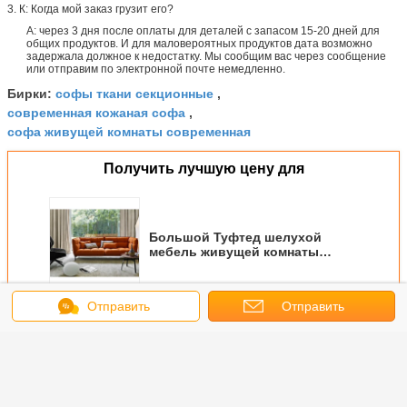
3. К: Когда мой заказ грузит его?
А: через 3 дня после оплаты для деталей с запасом 15-20 дней для
общих продуктов. И для маловероятных продуктов дата возможно
задержала должное к недостатку. Мы сообщим вас через сообщение
или отправим по электронной почте немедленно.
софы ткани секционные
Бирки:
,
современная кожаная софа
,
софа живущей комнаты современная
Получить лучшую цену для
Большой Туфтед шелухой
мебель живущей комнаты
софы ткани с подлокотником
валика
Отправить
Отправить
Продолжать
сообщение
запрос
Современная обитая софа
Больше