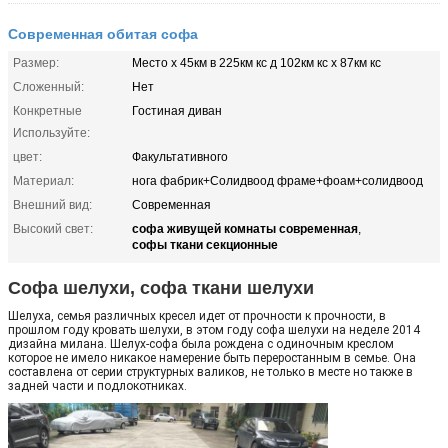
Современная обитая софа
Размер:
Место х 45км в 225км кс д 102км кс х 87км кс
Сложенный:
Нет
Конкретные
Гостиная диван
Используйте:
цвет:
Факультативного
Материал:
нога фабрик+Солидвоод фраме+фоам+солидвоод
Внешний вид:
Современная
софа живущей комнаты современная
Высокий свет:
,
софы ткани секционные
Софа шелухи, софа ткани шелухи
Шелуха, семья различных кресел идет от прочности к прочности, в
прошлом году кровать шелухи, в этом году софа шелухи на неделе 2014
дизайна милана. Шелух-софа была рождена с одиночным креслом
которое не имело никакое намерение быть переростанным в семье. Она
составлена от серии структурных валиков, не только в месте но также в
задней части и подлокотниках.