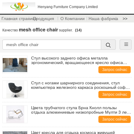
Henyang Furniture Company Limited
Главная страница
Продукция
О Компании
Наша фабрика
>>
mesh office chair
Качество
supplier.
(14)
Стул высокого заднего офиса металла
эргономический, вращающееся кресло офиса
нормального размера
Запрос сейчас
Стул с ногами шарнирного соединения, стул
компьютера железного каркаса роскошный софы
комнаты офиса тряся
Запрос сейчас
Цвета трубчатого стула Брна Кнолл пользы
отдыха алюминиевые низкопробные Мулти 3 лет
гарантии
Запрос сейчас
Цвет кресла для отдыха космоса живущей