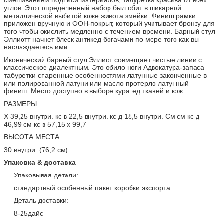
углов. Этот определенный набор был обит в шикарной
металлической выбитой коже живота змейки. Финиш рамки
приложен вручную и ООН-покрыт, который учитывает бронзу для
того чтобы окислить медленно с течением времени. Барный стул
Эллиотт начнет блеск антикед богачами по мере того как вы
наслаждаетесь ими.
Иконический барный стул Эллиот совмещает чистые линии с
классическое диалектным. Это обило ноги Адвокатура-запаса
табуретки спаренные особенностями латунные законченные в
или полированной латуни или масло протерло латунный
финиш. Место доступно в выборе куратед тканей и кож.
РАЗМЕРЫ
Х 39,25 внутри. кс в 22,5 внутри. кс д 18,5 внутри. См см кс д
46,99 см кс в 57,15 х 99,7
ВЫСОТА МЕСТА
30 внутри. (76,2 см)
Упаковка & доставка
Упаковывая детали:
стандартный особенный пакет коробки экспорта
Деталь доставки:
8-25дайс