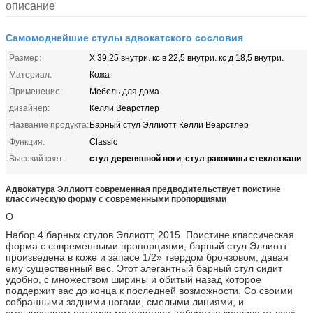
описание
Самомоднейшие стулы адвокатского сословия
Размер:
Х 39,25 внутри. кс в 22,5 внутри. кс д 18,5 внутри.
Материал:
Кожа
Применение:
Мебель для дома
дизайнер:
Келли Веарстлер
Название продукта:
Барный стул Эллиотт Келли Веарстлер
Функция:
Classic
стул деревянной ноги
стул раковины стеклоткани
Высокий свет:
,
Адвокатура Эллиотт современная предводительствует поистине
классическую форму с современными пропорциями
О
Набор 4 барных стулов Эллиотт, 2015. Поистине классическая
форма с современными пропорциями, барный стул Эллиотт
произведена в коже и запасе 1/2» твердом бронзовом, давая
ему существенный вес. Этот элегантный барный стул сидит
удобно, с множеством ширины и обитый назад которое
поддержит вас до конца к последней возможности. Со своими
собранными задними ногами, смелыми линиями, и
смешиванием подписи материалов, табуретка красива от всех