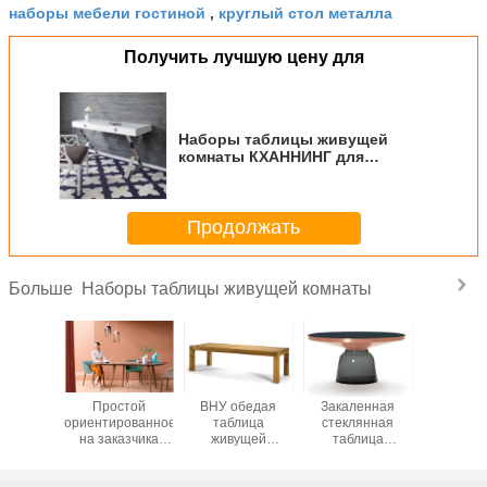
наборы мебели гостиной
круглый стол металла
,
Получить лучшую цену для
Наборы таблицы живущей
комнаты КХАННИНГ для
живущей комнаты или комнаты
офиса с деревянной верхней
частью
Продолжать
Наборы таблицы живущей комнаты
Больше
лица
Простой
ВНУ обедая
Закаленная
Табл
ущей
ориентированное
таблица
стеклянная
живу
наты
на заказчика
живущей
таблица
комн
с Ровере
наборов таблицы
комнаты
живущей
Флоре
вливает
живущей
устанавливает
комнаты
разбив