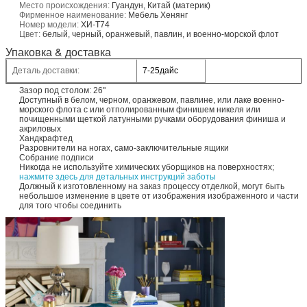
Место происхождения:
Гуандун, Китай (материк)
Фирменное наименование:
Мебель Хенянг
Номер модели:
ХИ-Т74
Цвет:
белый, черный, оранжевый, павлин, и военно-морской флот
Упаковка & доставка
Деталь доставки:
7-25дайс
Зазор под столом: 26"
Доступный в белом, черном, оранжевом, павлине, или лаке военно-
морского флота с или отполированным финишем никеля или
почищенными щеткой латунными ручками оборудования финиша и
акриловых
Хандкрафтед
Разровнители на ногах, само-заключительные ящики
Собрание подписи
Никогда не используйте химических уборщиков на поверхностях;
нажмите здесь для детальных инструкций заботы
Должный к изготовленному на заказ процессу отделкой, могут быть
небольшое изменение в цвете от изображения изображенного и части
для того чтобы соединить