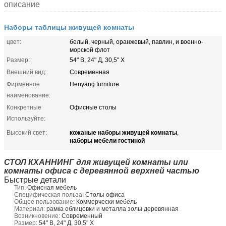
описание
Наборы таблицы живущей комнаты
цвет:
белый, черный, оранжевый, павлин, и военно-
морской флот
Размер:
54" В, 24" Д, 30,5" Х
Внешний вид:
Современная
Фирменное
Henyang furniture
наименование:
Конкретные
Офисные столы
Используйте:
кожаные наборы живущей комнаты
Высокий свет:
,
наборы мебели гостиной
СТОЛ КХАННИНГ для живущей комнаты или
комнаты офиса с деревянной верхней частью
Быстрые детали
Тип:
Офисная мебель
Специфическая польза:
Столы офиса
Общее пользование:
Коммерчески мебель
Материал:
рамка облицовки и металла золы деревянная
Возникновение:
Современный
Размер:
54" В, 24" Д, 30,5" Х